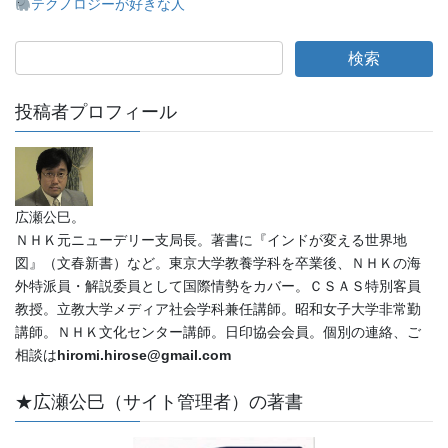
テクノロジーが好きな人
投稿者プロフィール
広瀬公巳。
ＮＨＫ元ニューデリー支局長。著書に『インドが変える世界地
図』（文春新書）など。東京大学教養学科を卒業後、ＮＨＫの海
外特派員・解説委員として国際情勢をカバー。ＣＳＡＳ特別客員
教授。立教大学メディア社会学科兼任講師。昭和女子大学非常勤
講師。ＮＨＫ文化センター講師。日印協会会員。個別の連絡、ご
相談は
hiromi.hirose@gmail.com
★広瀬公巳（サイト管理者）の著書