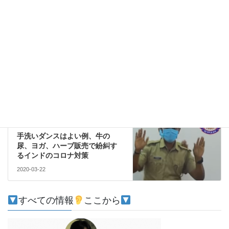
コメントデータの処理方法の詳細はこちらをご覧ください
。
文化
前の記事
相撲が大人気のインド、ヒンズ
ースクワットを生んだ「国技」
について調べてみました
2020-03-10
社会
次の記事
手洗いダンスはよい例、牛の
尿、ヨガ、ハーブ販売で紛糾す
るインドのコロナ対策
2020-03-22
すべての情報
ここから