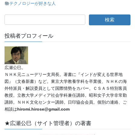
テクノロジーが好きな人
投稿者プロフィール
広瀬公巳。
ＮＨＫ元ニューデリー支局長。著書に『インドが変える世界地
図』（文春新書）など。東京大学教養学科を卒業後、ＮＨＫの海
外特派員・解説委員として国際情勢をカバー。ＣＳＡＳ特別客員
教授。立教大学メディア社会学科兼任講師。昭和女子大学非常勤
講師。ＮＨＫ文化センター講師。日印協会会員。個別の連絡、ご
相談は
hiromi.hirose@gmail.com
★広瀬公巳（サイト管理者）の著書