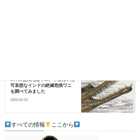
社会
前の記事
伝染病
2020-03-17
社会
次の記事
100日後に死ぬワニ、本当にいた
可哀想なインドの絶滅危惧ワニ
を調べてみました
2020-03-23
すべての情報
ここから