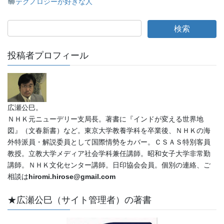
テクノロジーが好きな人
投稿者プロフィール
広瀬公巳。
ＮＨＫ元ニューデリー支局長。著書に『インドが変える世界地
図』（文春新書）など。東京大学教養学科を卒業後、ＮＨＫの海
外特派員・解説委員として国際情勢をカバー。ＣＳＡＳ特別客員
教授。立教大学メディア社会学科兼任講師。昭和女子大学非常勤
講師。ＮＨＫ文化センター講師。日印協会会員。個別の連絡、ご
相談は
hiromi.hirose@gmail.com
★広瀬公巳（サイト管理者）の著書