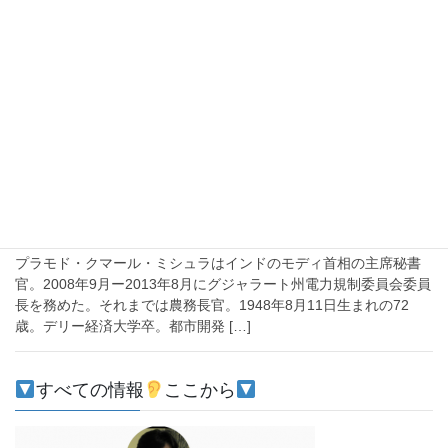
海外インターンのタイガーモブの『インド政治経済研究の第1人者
佐藤教授から聞く、インドのこれまでと最先端事情』のウェビナ
ーを視聴・参加。①グジャラート暴動の発端となったゴドラ事件
は巡礼帰りのヒンドゥー教徒が乗った列車が出火 […]
2020-08-26
日印
なぜP.K ミシュラが激励メッセージを寄
せたのか？【慶應大学の日印イノベーシ
ョンハッカソンに参加して見えたインドらしさ】
プラモド・クマール・ミシュラはインドのモディ首相の主席秘書
官。2008年9月ー2013年8月にグジャラート州電力規制委員会委員
長を務めた。それまでは農務長官。1948年8月11日生まれの72
歳。デリー経済大学卒。都市開発 […]
すべての情報
ここから