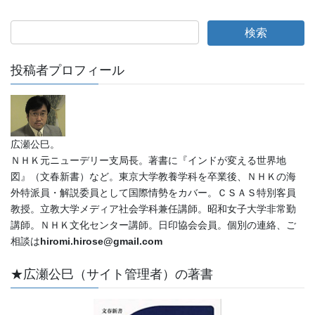
投稿者プロフィール
広瀬公巳。
ＮＨＫ元ニューデリー支局長。著書に『インドが変える世界地
図』（文春新書）など。東京大学教養学科を卒業後、ＮＨＫの海
外特派員・解説委員として国際情勢をカバー。ＣＳＡＳ特別客員
教授。立教大学メディア社会学科兼任講師。昭和女子大学非常勤
講師。ＮＨＫ文化センター講師。日印協会会員。個別の連絡、ご
相談は
hiromi.hirose@gmail.com
★広瀬公巳（サイト管理者）の著書