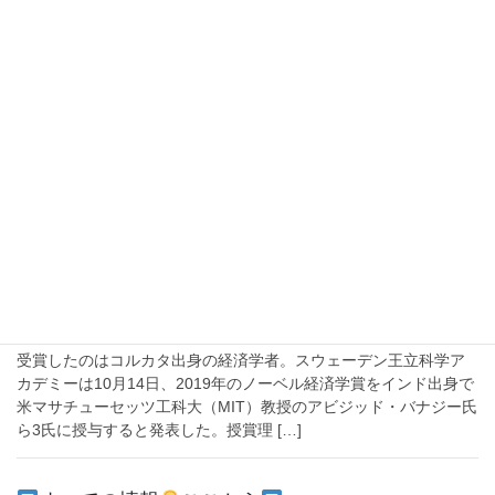
2020-04-18
文化
インドの映画は社会の問題を正面から取
り上げる、アシッドアタック
タイトルの「チャパク（Chhaapaak）」はヒンディー語で液体が
ぶつかったときの音。インドの映画は社会問題を正面から取り上
げる。アシッドアタック。目をそむけたくなるような現実も映画
の中なら少しは整理して見ることができる […]
2019-10-16
経済
貧困の経済学者
受賞したのはコルカタ出身の経済学者。スウェーデン王立科学ア
カデミーは10月14日、2019年のノーベル経済学賞をインド出身で
米マサチューセッツ工科大（MIT）教授のアビジッド・バナジー氏
ら3氏に授与すると発表した。授賞理 […]