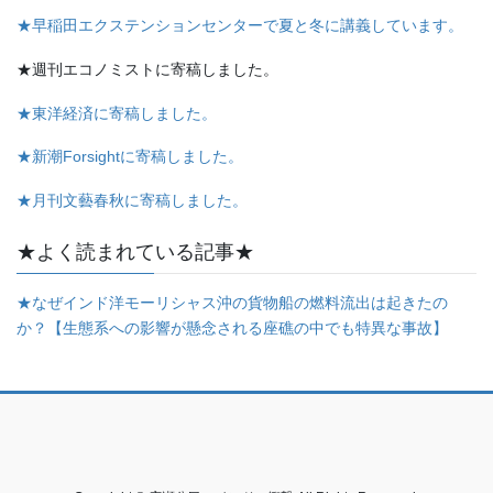
★早稲田エクステンションセンターで夏と冬に講義しています。
★週刊エコノミストに寄稿しました。
★東洋経済に寄稿しました。
★新潮Forsightに寄稿しました。
★月刊文藝春秋に寄稿しました。
★よく読まれている記事★
★なぜインド洋モーリシャス沖の貨物船の燃料流出は起きたの
か？【生態系への影響が懸念される座礁の中でも特異な事故】