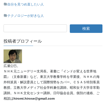
自分を見つめ直したい人
テクノロジーが好きな人
投稿者プロフィール
広瀬公巳。
ＮＨＫ元ニューデリー支局長。著書に『インドが変える世界地
図』（文春新書）など。東京大学教養学科を卒業後、ＮＨＫの海
外特派員・解説委員として国際情勢をカバー。ＣＳＡＳ特別客員
教授。立教大学メディア社会学科兼任講師。昭和女子大学非常勤
講師。ＮＨＫ文化センター講師。日印協会会員。個別の連絡、ご
相談は
hiromi.hirose@gmail.com