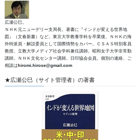
広瀬公巳。
ＮＨＫ元ニューデリー支局長。著書に『インドが変える世界地
図』（文春新書）など。東京大学教養学科を卒業後、ＮＨＫの海
外特派員・解説委員として国際情勢をカバー。ＣＳＡＳ特別客員
教授。立教大学メディア社会学科兼任講師。昭和女子大学非常勤
講師。ＮＨＫ文化センター講師。日印協会会員。個別の連絡、ご
相談は
hiromi.hirose@gmail.com
★広瀬公巳（サイト管理者）の著書