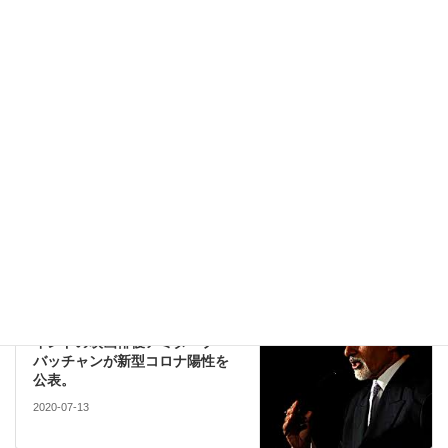
このサイトはスパムを低減するために Akismet を使っています。
コメントデータの処理方法の詳細はこちらをご覧ください
。
注目
前の記事
新型コロナウイルスでインドの
感染者はまだまだ増え続けるの
か？【アメリカ、ブラジルに次
ぐ３位に】
2020-07-11
文化
次の記事
インドの映画俳優アミターブ・
バッチャンが新型コロナ陽性を
公表。
2020-07-13