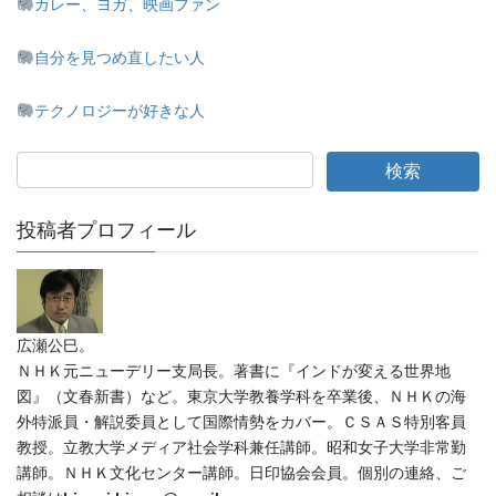
カレー、ヨガ、映画ファン
自分を見つめ直したい人
テクノロジーが好きな人
投稿者プロフィール
広瀬公巳。
ＮＨＫ元ニューデリー支局長。著書に『インドが変える世界地
図』（文春新書）など。東京大学教養学科を卒業後、ＮＨＫの海
外特派員・解説委員として国際情勢をカバー。ＣＳＡＳ特別客員
教授。立教大学メディア社会学科兼任講師。昭和女子大学非常勤
講師。ＮＨＫ文化センター講師。日印協会会員。個別の連絡、ご