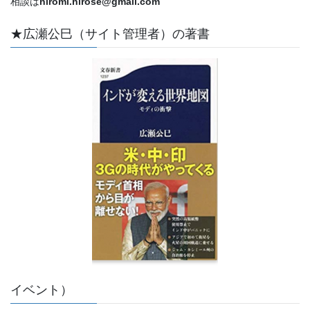
相談は
hiromi.hirose@gmail.com
★広瀬公巳（サイト管理者）の著書
イベント）