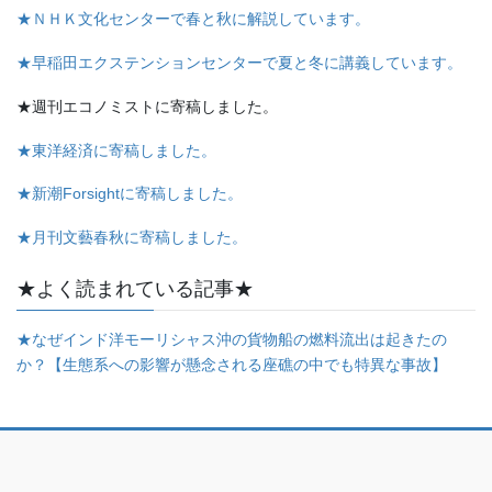
★ＮＨＫ文化センターで春と秋に解説しています。
★早稲田エクステンションセンターで夏と冬に講義しています。
★週刊エコノミストに寄稿しました。
★東洋経済に寄稿しました。
★新潮Forsightに寄稿しました。
★月刊文藝春秋に寄稿しました。
★よく読まれている記事★
★なぜインド洋モーリシャス沖の貨物船の燃料流出は起きたの
か？【生態系への影響が懸念される座礁の中でも特異な事故】