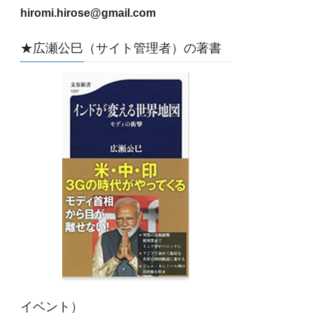
hiromi.hirose@gmail.com
★広瀬公巳（サイト管理者）の著書
イベント）