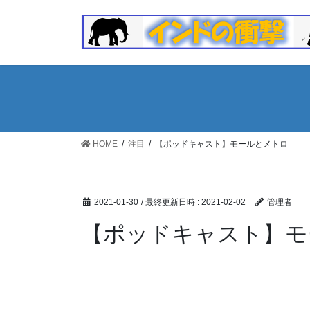
コ
ナ
ン
ビ
テ
ゲ
ン
ー
ツ
シ
へ
ョ
ス
ン
キ
に
ッ
移
HOME
注目
【ポッドキャスト】モールとメトロ
プ
動
2021-01-30
/ 最終更新日時 :
2021-02-02
管理者
【ポッドキャスト】モ