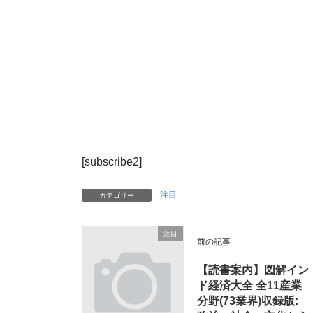
[subscribe2]
注目
カテゴリー
注目
前の記事
【読書案内】図解イン
ド経済大全 全11産業
分野(73業界)収録版: