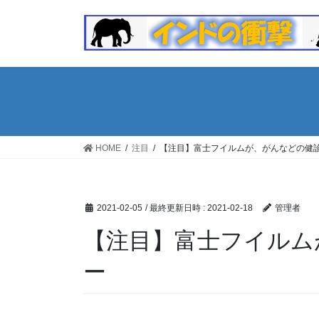
コ
ナ
ン
ビ
テ
ゲ
ン
ー
ツ
シ
へ
ョ
ス
ン
キ
に
ッ
移
HOME
注目
【注目】富士フイルムが、がんなどの健
プ
動
2021-02-05
/ 最終更新日時 :
2021-02-18
管理者
【注目】富士フイルム
ー