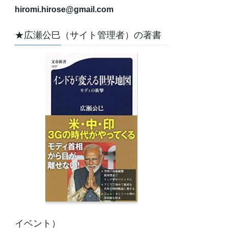
hiromi.hirose@gmail.com
★広瀬公巳（サイト管理者）の著書
イベント）