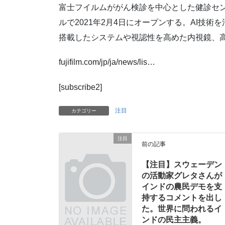
富士フイルムががん検診を中心とした健診セン
ルで2021年2月4日にオープンする。AI技
搭載したシステムや視認性を高めた内視鏡、
fujifilm.com/jp/ja/news/lis…
[subscribe2]
注目
カテゴリー
注目
前の記事
【注目】スウェーデン
の活動家グレタさんが
インドの農民デモを支
持するコメントを出し
た。世界に問われるイ
ンドの民主主義。