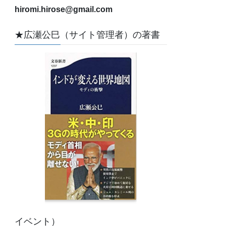
hiromi.hirose@gmail.com
★広瀬公巳（サイト管理者）の著書
イベント）