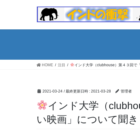
コ
ナ
ン
ビ
テ
ゲ
ン
ー
ツ
シ
へ
ョ
ス
ン
キ
に
ッ
移
HOME
注目
インド大学（clubhouse）第４３
プ
動
2021-03-24
/ 最終更新日時 :
2021-03-28
管理者
インド大学（clubh
い映画」について聞き