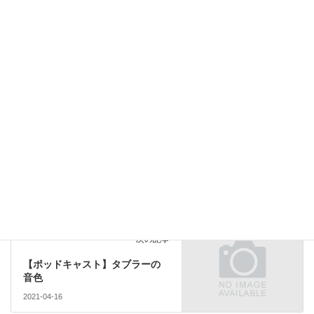
[subscribe2]
注目
カテゴリー
注目
前の記事
【ポッドキャスト】間借りダル
2021-04-13
注目
次の記事
【ポッドキャスト】タブラーの
音色
2021-04-16