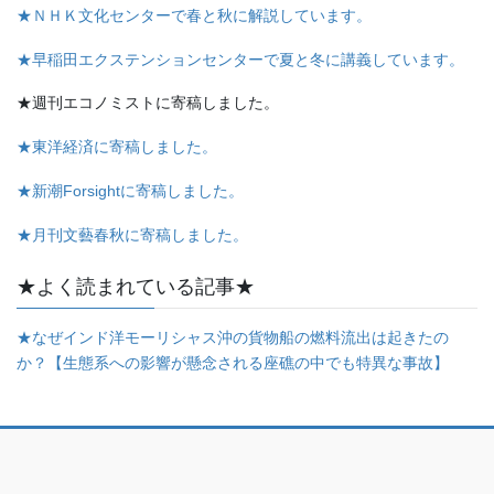
★ＮＨＫ文化センターで春と秋に解説しています。
★早稲田エクステンションセンターで夏と冬に講義しています。
★週刊エコノミストに寄稿しました。
★東洋経済に寄稿しました。
★新潮Forsightに寄稿しました。
★月刊文藝春秋に寄稿しました。
★よく読まれている記事★
★なぜインド洋モーリシャス沖の貨物船の燃料流出は起きたの
か？【生態系への影響が懸念される座礁の中でも特異な事故】