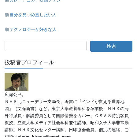
カレー、ヨガ、映画ファン
自分を見つめ直したい人
テクノロジーが好きな人
投稿者プロフィール
広瀬公巳。
ＮＨＫ元ニューデリー支局長。著書に『インドが変える世界地
図』（文春新書）など。東京大学教養学科を卒業後、ＮＨＫの海
外特派員・解説委員として国際情勢をカバー。ＣＳＡＳ特別客員
教授。立教大学メディア社会学科兼任講師。昭和女子大学非常勤
講師。ＮＨＫ文化センター講師。日印協会会員。個別の連絡、ご
相談は
hiromi.hirose@gmail.com