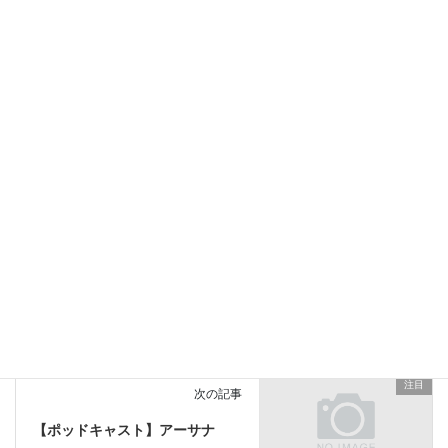
[subscribe2]
注目
カテゴリー
注目
前の記事
【ポッドキャスト】ベンガル地
方
2021-05-23
注目
次の記事
【ポッドキャスト】アーサナ