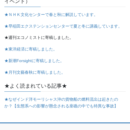
イベント）
★ＮＨＫ文化センターで春と秋に解説しています。
★早稲田エクステンションセンターで夏と冬に講義しています。
★週刊エコノミストに寄稿しました。
★東洋経済に寄稿しました。
★新潮Forsightに寄稿しました。
★月刊文藝春秋に寄稿しました。
★よく読まれている記事★
★なぜインド洋モーリシャス沖の貨物船の燃料流出は起きたの
か？【生態系への影響が懸念される座礁の中でも特異な事故】