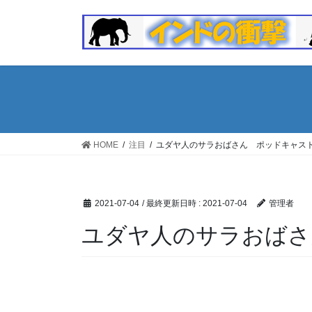
コ
ナ
ン
ビ
テ
ゲ
ン
ー
ツ
シ
へ
ョ
ス
ン
キ
に
ッ
移
HOME
注目
ユダヤ人のサラおばさん ポッドキャス
プ
動
2021-07-04
/ 最終更新日時 :
2021-07-04
管理者
ユダヤ人のサラおばさ