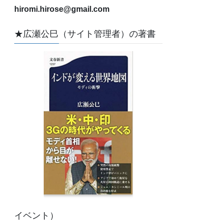
hiromi.hirose@gmail.com
★広瀬公巳（サイト管理者）の著書
イベント）