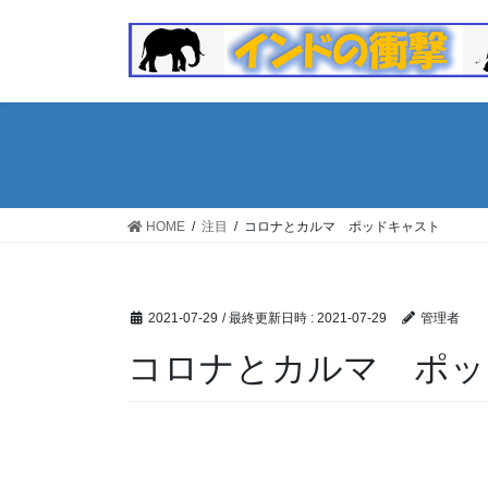
コ
ナ
ン
ビ
テ
ゲ
ン
ー
ツ
シ
へ
ョ
ス
ン
キ
に
ッ
移
HOME
注目
コロナとカルマ ポッドキャスト
プ
動
2021-07-29
/ 最終更新日時 :
2021-07-29
管理者
コロナとカルマ ポッ