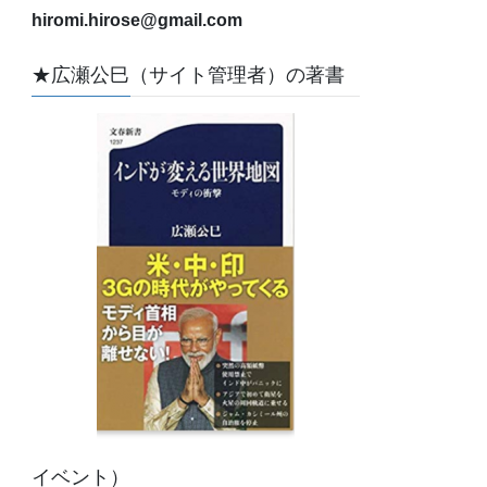
hiromi.hirose@gmail.com
★広瀬公巳（サイト管理者）の著書
イベント）