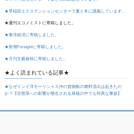
★早稲田エクステンションセンターで夏と冬に講義しています。
★週刊エコノミストに寄稿しました。
★東洋経済に寄稿しました。
★新潮Forsightに寄稿しました。
★月刊文藝春秋に寄稿しました。
★よく読まれている記事★
★なぜインド洋モーリシャス沖の貨物船の燃料流出は起きたの
か？【生態系への影響が懸念される座礁の中でも特異な事故】