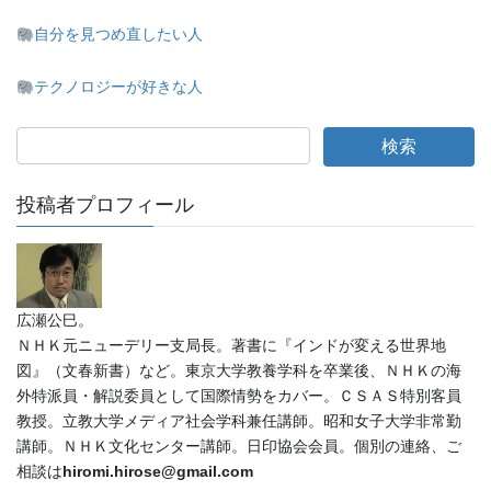
自分を見つめ直したい人
テクノロジーが好きな人
投稿者プロフィール
広瀬公巳。
ＮＨＫ元ニューデリー支局長。著書に『インドが変える世界地
図』（文春新書）など。東京大学教養学科を卒業後、ＮＨＫの海
外特派員・解説委員として国際情勢をカバー。ＣＳＡＳ特別客員
教授。立教大学メディア社会学科兼任講師。昭和女子大学非常勤
講師。ＮＨＫ文化センター講師。日印協会会員。個別の連絡、ご
相談は
hiromi.hirose@gmail.com