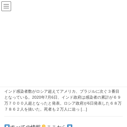
コ
ナ
ン
ビ
テ
ゲ
ン
ー
2020年7月11日
ツ
シ
へ
ョ
ス
ン
HOME
2020年7月11日
キ
に
ッ
移
プ
動
2020-07-11
注目
新型コロナウイルスでインドの感染者はまだまだ増え
続けるのか？【アメリカ、ブラジルに次ぐ３位に】
インド感染者数がロシア超えてアメリカ、ブラジルに次ぐ３番目
となっている。2020年7月6日、インド政府は感染者の累計が６９
万７０００人超となったと発表。ロシア政府が6日発表した６８万
７８６２人を抜いた。死者も２万人に迫っ […]