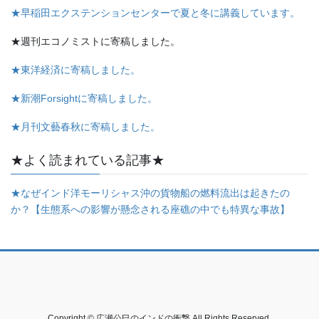
★早稲田エクステンションセンターで夏と冬に講義しています。
★週刊エコノミストに寄稿しました。
★東洋経済に寄稿しました。
★新潮Forsightに寄稿しました。
★月刊文藝春秋に寄稿しました。
★よく読まれている記事★
★なぜインド洋モーリシャス沖の貨物船の燃料流出は起きたの
か？【生態系への影響が懸念される座礁の中でも特異な事故】
Copyright © 広瀬公巳のインドの衝撃 All Rights Reserved.