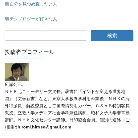
自分を見つめ直したい人
テクノロジーが好きな人
投稿者プロフィール
広瀬公巳。
ＮＨＫ元ニューデリー支局長。著書に『インドが変える世界地
図』（文春新書）など。東京大学教養学科を卒業後、ＮＨＫの海
外特派員・解説委員として国際情勢をカバー。ＣＳＡＳ特別客員
教授。立教大学メディア社会学科兼任講師。昭和女子大学非常勤
講師。ＮＨＫ文化センター講師。日印協会会員。個別の連絡、ご
相談は
hiromi.hirose@gmail.com