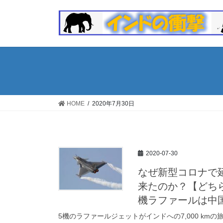
コ
ナ
ン
ビ
テ
ゲ
ン
ー
ツ
シ
へ
ョ
ス
ン
キ
に
ッ
移
HOME
2020年7月30日
プ
動
2020-07-30
なぜ新型コロナで
来たのか？【どち
機ラファールは中
5機のラファールジェットがインドへの7,000 km