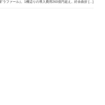
ラファール｣。1機辺りの導入費用260億円超え。紆余曲折 […]