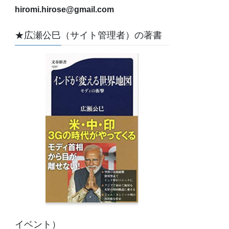
hiromi.hirose@gmail.com
★広瀬公巳（サイト管理者）の著書
イベント）