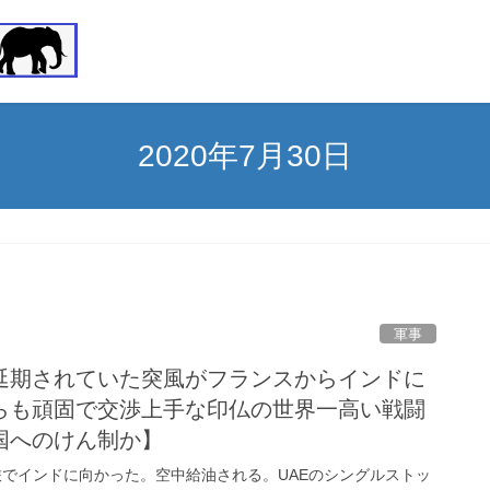
2020年7月30日
軍事
延期されていた突風がフランスからインドに
らも頑固で交渉上手な印仏の世界一高い戦闘
国へのけん制か】
の旅でインドに向かった。空中給油される。UAEのシングルストッ