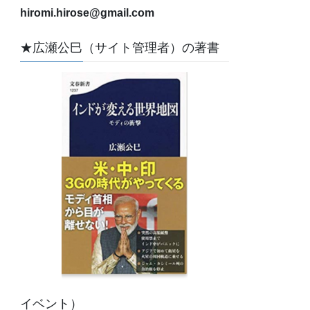
hiromi.hirose@gmail.com
★広瀬公巳（サイト管理者）の著書
イベント）