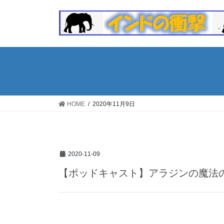
コ
ナ
ン
ビ
テ
ゲ
ン
ー
ツ
シ
へ
ョ
ス
ン
キ
に
ッ
移
HOME
2020年11月9日
プ
動
2020-11-09
【ポッドキャスト】アラジンの魔法