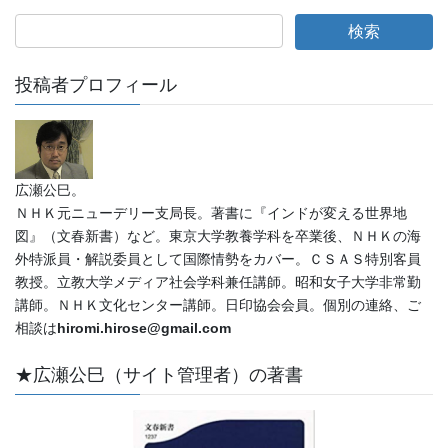
投稿者プロフィール
広瀬公巳。
ＮＨＫ元ニューデリー支局長。著書に『インドが変える世界地
図』（文春新書）など。東京大学教養学科を卒業後、ＮＨＫの海
外特派員・解説委員として国際情勢をカバー。ＣＳＡＳ特別客員
教授。立教大学メディア社会学科兼任講師。昭和女子大学非常勤
講師。ＮＨＫ文化センター講師。日印協会会員。個別の連絡、ご
相談は
hiromi.hirose@gmail.com
★広瀬公巳（サイト管理者）の著書