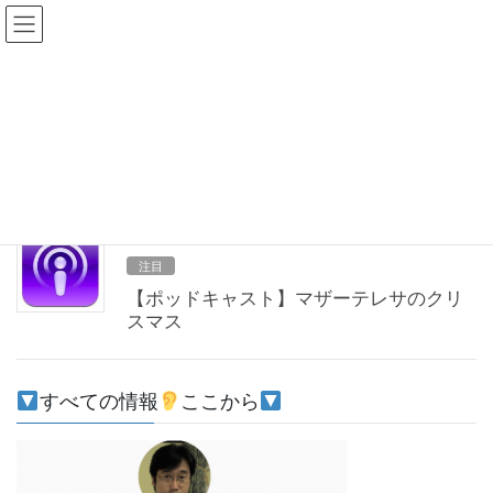
コ
ナ
ン
ビ
テ
ゲ
ン
ー
2020年12月25日
ツ
シ
へ
ョ
ス
ン
HOME
2020年12月25日
キ
に
ッ
移
プ
動
2020-12-25
注目
【ポッドキャスト】マザーテレサのクリ
スマス
すべての情報
ここから