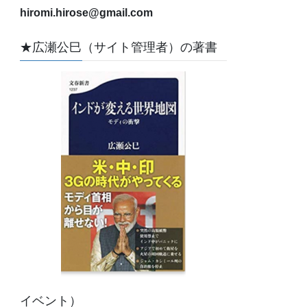
hiromi.hirose@gmail.com
★広瀬公巳（サイト管理者）の著書
イベント）