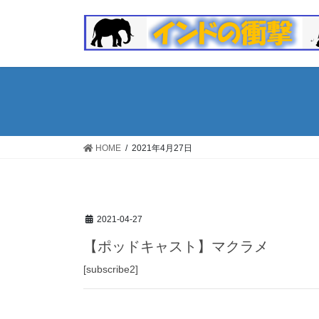
コ
ナ
ン
ビ
テ
ゲ
ン
ー
ツ
シ
へ
ョ
ス
ン
キ
に
ッ
移
HOME
2021年4月27日
プ
動
2021-04-27
【ポッドキャスト】マクラメ
[subscribe2]