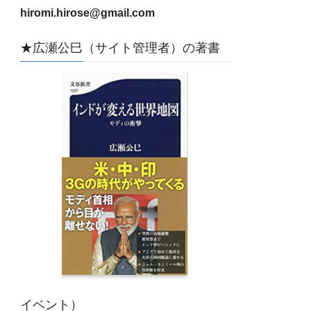
hiromi.hirose@gmail.com
★広瀬公巳（サイト管理者）の著書
イベント）