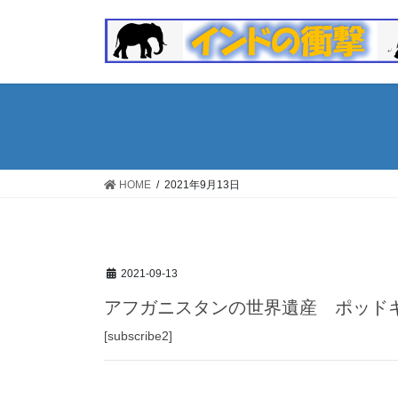
コ
ナ
ン
ビ
テ
ゲ
ン
ー
ツ
シ
へ
ョ
ス
ン
キ
に
ッ
移
HOME
2021年9月13日
プ
動
2021-09-13
アフガニスタンの世界遺産 ポッド
[subscribe2]