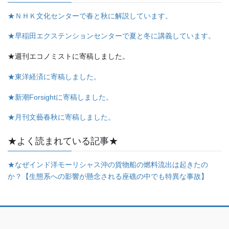
★ＮＨＫ文化センターで春と秋に解説しています。
★早稲田エクステンションセンターで夏と冬に講義しています。
★週刊エコノミストに寄稿しました。
★東洋経済に寄稿しました。
★新潮Forsightに寄稿しました。
★月刊文藝春秋に寄稿しました。
★よく読まれている記事★
★なぜインド洋モーリシャス沖の貨物船の燃料流出は起きたの
か？【生態系への影響が懸念される座礁の中でも特異な事故】