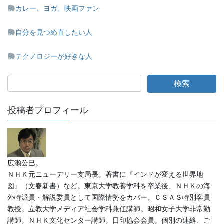
カレー、ヨガ、映画ファン
自分を見つめ直したい人
テクノロジーが好きな人
投稿者プロフィール
広瀬公巳。
ＮＨＫ元ニューデリー支局長。著書に『インドが変える世界地
図』（文春新書）など。東京大学教養学科を卒業後、ＮＨＫの海
外特派員・解説委員として国際情勢をカバー。ＣＳＡＳ特別客員
教授。立教大学メディア社会学科兼任講師。昭和女子大学非常勤
講師。ＮＨＫ文化センター講師。日印協会会員。個別の連絡、ご