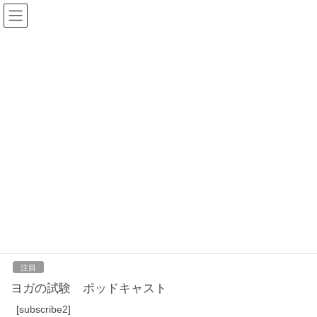
コ
ナ
ン
ビ
テ
ゲ
ン
ー
2021年9月21日
ツ
シ
へ
ョ
ス
ン
HOME
2021年9月21日
キ
に
ッ
移
プ
動
2021-09-21
注目
パン屋さん ポッドキャスト
[subscribe2]
2021-09-21
注目
ヨガの試験 ポッドキャスト
[subscribe2]