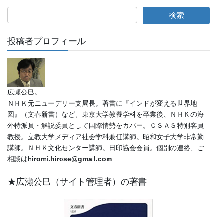
投稿者プロフィール
広瀬公巳。
ＮＨＫ元ニューデリー支局長。著書に『インドが変える世界地
図』（文春新書）など。東京大学教養学科を卒業後、ＮＨＫの海
外特派員・解説委員として国際情勢をカバー。ＣＳＡＳ特別客員
教授。立教大学メディア社会学科兼任講師。昭和女子大学非常勤
講師。ＮＨＫ文化センター講師。日印協会会員。個別の連絡、ご
相談は
hiromi.hirose@gmail.com
★広瀬公巳（サイト管理者）の著書