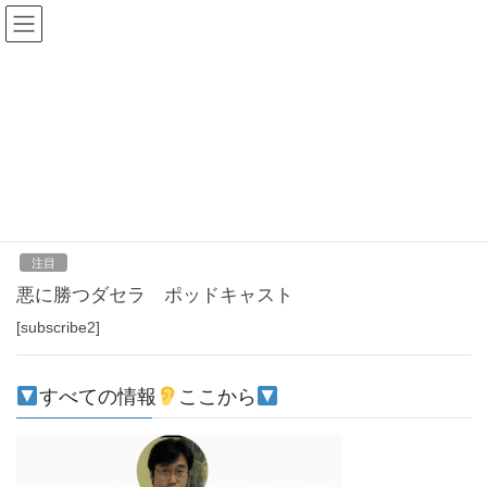
コ
ナ
ン
ビ
テ
ゲ
ン
ー
2021年10月16日
ツ
シ
へ
ョ
ス
ン
HOME
2021年10月16日
キ
に
ッ
移
プ
動
2021-10-16
注目
悪に勝つダセラ ポッドキャスト
[subscribe2]
すべての情報
ここから