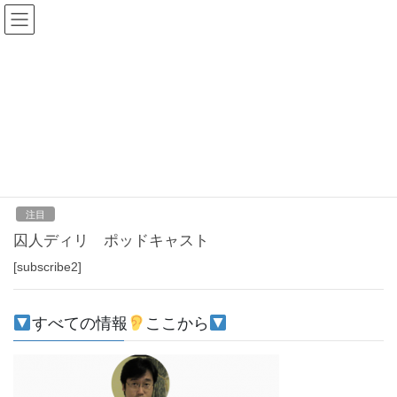
コ
ナ
ン
ビ
テ
ゲ
ン
ー
2021年12月8日
ツ
シ
へ
ョ
ス
ン
HOME
2021年12月8日
キ
に
ッ
移
プ
動
2021-12-08
注目
囚人ディリ ポッドキャスト
[subscribe2]
すべての情報
ここから