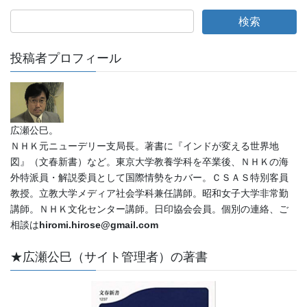
投稿者プロフィール
広瀬公巳。
ＮＨＫ元ニューデリー支局長。著書に『インドが変える世界地
図』（文春新書）など。東京大学教養学科を卒業後、ＮＨＫの海
外特派員・解説委員として国際情勢をカバー。ＣＳＡＳ特別客員
教授。立教大学メディア社会学科兼任講師。昭和女子大学非常勤
講師。ＮＨＫ文化センター講師。日印協会会員。個別の連絡、ご
相談は
hiromi.hirose@gmail.com
★広瀬公巳（サイト管理者）の著書