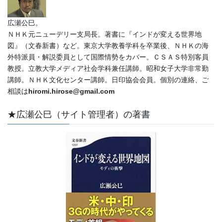
広瀬公巳。
ＮＨＫ元ニューデリー支局長。著書に『インドが変える世界地
図』（文春新書）など。東京大学教養学科を卒業後、ＮＨＫの海
外特派員・解説委員として国際情勢をカバー。ＣＳＡＳ特別客員
教授。立教大学メディア社会学科兼任講師。昭和女子大学非常勤
講師。ＮＨＫ文化センター講師。日印協会会員。個別の連絡、ご
相談は
hiromi.hirose@gmail.com
★広瀬公巳（サイト管理者）の著書