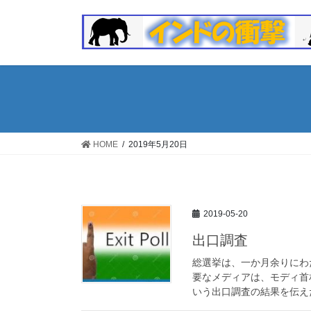
コ
ナ
ン
ビ
テ
ゲ
ン
ー
ツ
シ
へ
ョ
ス
ン
キ
に
ッ
移
HOME
2019年5月20日
プ
動
2019-05-20
出口調査
総選挙は、一か月余りにわ
要なメディアは、モディ首
いう出口調査の結果を伝えた