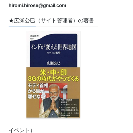
hiromi.hirose@gmail.com
★広瀬公巳（サイト管理者）の著書
イベント）