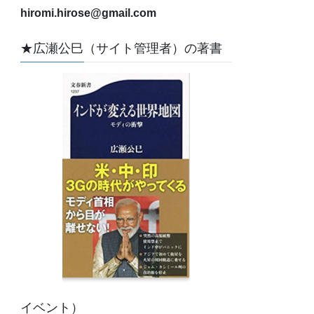
hiromi.hirose@gmail.com
★広瀬公巳（サイト管理者）の著書
イベント）