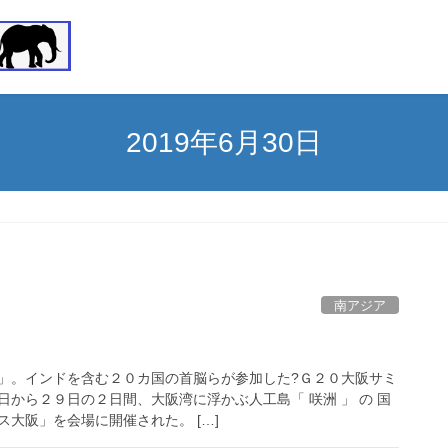
2019年6月30日
南アジア
」。インドを含む２０カ国の首脳らが参加した?Ｇ２０大阪サミ
から２９日の２日間、大阪湾に浮かぶ人工島「 咲洲 」 の 国
大阪」を会場に開催された。 […]