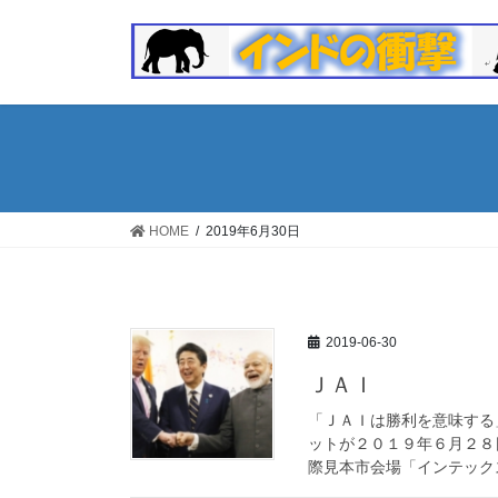
コ
ナ
ン
ビ
テ
ゲ
ン
ー
ツ
シ
へ
ョ
ス
ン
キ
に
ッ
移
HOME
2019年6月30日
プ
動
2019-06-30
ＪＡＩ
「ＪＡＩは勝利を意味する
ットが２０１９年６月２８日
際見本市会場「インテックス