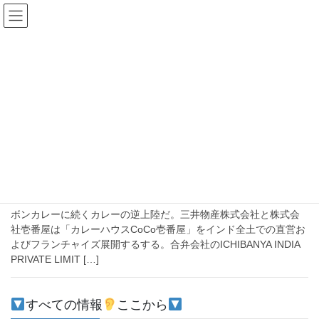
コ
ナ
ン
ビ
テ
ゲ
ン
ー
2019年7月10日
ツ
シ
へ
ョ
ス
ン
HOME
2019年7月10日
キ
に
ッ
移
プ
動
2019-07-10
日印
ここ一番
ボンカレーに続くカレーの逆上陸だ。三井物産株式会社と株式会
社壱番屋は「カレーハウスCoCo壱番屋」をインド全土での直営お
よびフランチャイズ展開するする。合弁会社のICHIBANYA INDIA
PRIVATE LIMIT […]
すべての情報
ここから