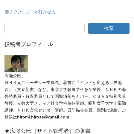
テクノロジーが好きな人
投稿者プロフィール
広瀬公巳。
ＮＨＫ元ニューデリー支局長。著書に『インドが変える世界地
図』（文春新書）など。東京大学教養学科を卒業後、ＮＨＫの海
外特派員・解説委員として国際情勢をカバー。ＣＳＡＳ特別客員
教授。立教大学メディア社会学科兼任講師。昭和女子大学非常勤
講師。ＮＨＫ文化センター講師。日印協会会員。個別の連絡、ご
相談は
hiromi.hirose@gmail.com
★広瀬公巳（サイト管理者）の著書