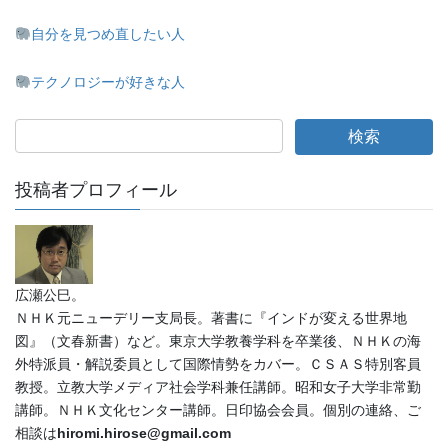
自分を見つめ直したい人
テクノロジーが好きな人
投稿者プロフィール
広瀬公巳。
ＮＨＫ元ニューデリー支局長。著書に『インドが変える世界地
図』（文春新書）など。東京大学教養学科を卒業後、ＮＨＫの海
外特派員・解説委員として国際情勢をカバー。ＣＳＡＳ特別客員
教授。立教大学メディア社会学科兼任講師。昭和女子大学非常勤
講師。ＮＨＫ文化センター講師。日印協会会員。個別の連絡、ご
相談は
hiromi.hirose@gmail.com