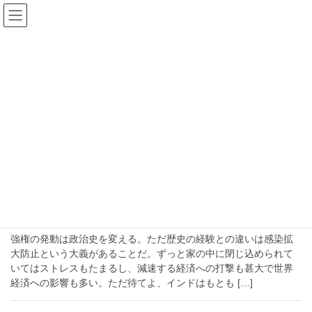
コ
ナ
ン
ビ
テ
ゲ
ン
ー
2020年3月25日
ツ
シ
へ
ョ
ス
ン
HOME
2020年3月25日
キ
に
ッ
移
プ
動
2020-03-25
社会
ロックダウン、インド全土封鎖による外
出禁止で注目は通販ビジネスの巨大市場
なのか
強権の発動は政治史を変える。ただ歴史の経験との違いは感染拡
大防止という大義があることだ。ずっと家の中に閉じ込められて
いてはストレスもたまるし、減速する経済への打撃も甚大で世界
経済への影響も多い。ただ待てよ、インドはもとも […]