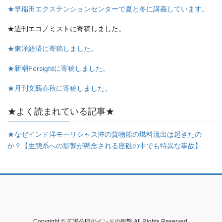
★早稲田エクステンションセンターで夏と冬に講義しています。
★週刊エコノミストに寄稿しました。
★東洋経済に寄稿しました。
★新潮Forsightに寄稿しました。
★月刊文藝春秋に寄稿しました。
★よく読まれている記事★
★なぜインド洋モーリシャス沖の貨物船の燃料流出は起きたの
か？【生態系への影響が懸念される座礁の中でも特異な事故】
Copyright © 広瀬公巳のインドの衝撃 All Rights Reserved.