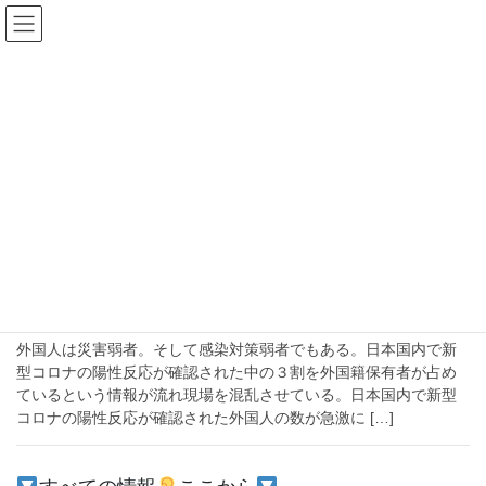
コ
ナ
ン
ビ
テ
ゲ
ン
ー
2020年4月2日
ツ
シ
へ
ョ
ス
ン
HOME
2020年4月2日
キ
に
ッ
移
プ
動
2020-04-02
社会
外国人は感染情報弱者、負けずにインド
人の支援を続けるよぎさん
外国人は災害弱者。そして感染対策弱者でもある。日本国内で新
型コロナの陽性反応が確認された中の３割を外国籍保有者が占め
ているという情報が流れ現場を混乱させている。日本国内で新型
コロナの陽性反応が確認された外国人の数が急激に […]