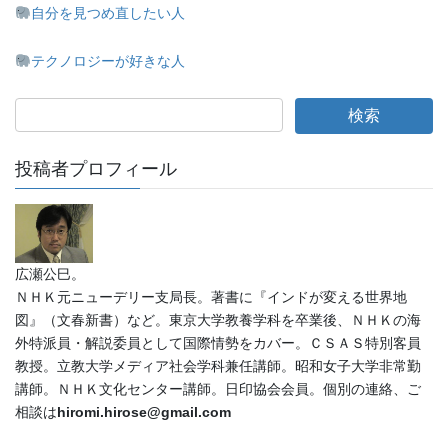
自分を見つめ直したい人
テクノロジーが好きな人
投稿者プロフィール
広瀬公巳。
ＮＨＫ元ニューデリー支局長。著書に『インドが変える世界地
図』（文春新書）など。東京大学教養学科を卒業後、ＮＨＫの海
外特派員・解説委員として国際情勢をカバー。ＣＳＡＳ特別客員
教授。立教大学メディア社会学科兼任講師。昭和女子大学非常勤
講師。ＮＨＫ文化センター講師。日印協会会員。個別の連絡、ご
相談は
hiromi.hirose@gmail.com