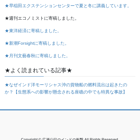
★早稲田エクステンションセンターで夏と冬に講義しています。
★週刊エコノミストに寄稿しました。
★東洋経済に寄稿しました。
★新潮Forsightに寄稿しました。
★月刊文藝春秋に寄稿しました。
★よく読まれている記事★
★なぜインド洋モーリシャス沖の貨物船の燃料流出は起きたの
か？【生態系への影響が懸念される座礁の中でも特異な事故】
Copyright © 広瀬公巳のインドの衝撃 All Rights Reserved.