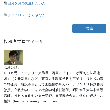
自分を見つめ直したい人
テクノロジーが好きな人
投稿者プロフィール
広瀬公巳。
ＮＨＫ元ニューデリー支局長。著書に『インドが変える世界地
図』（文春新書）など。東京大学教養学科を卒業後、ＮＨＫの海
外特派員・解説委員として国際情勢をカバー。ＣＳＡＳ特別客員
教授。立教大学メディア社会学科兼任講師。昭和女子大学非常勤
講師。ＮＨＫ文化センター講師。日印協会会員。個別の連絡、ご
相談は
hiromi.hirose@gmail.com