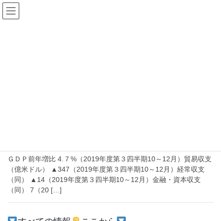
コ
ナ
ン
ビ
テ
ゲ
ン
ー
2020年4月17日
ツ
シ
へ
ョ
ス
ン
HOME
2020年4月17日
キ
に
ッ
移
プ
動
2020-04-17
経済
マイナス成長ならどうなるのか、インド
の主な経済指標をまとめてみた
ＧＤＰ前年増比 4.７%（2019年度第３四半期10～12月）貿易収支
（億米ドル） ▲347（2019年度第３四半期10～12月）経常収支
（同） ▲14（2019年度第３四半期10～12月）金融・資本収支
（同） 7（20 […]