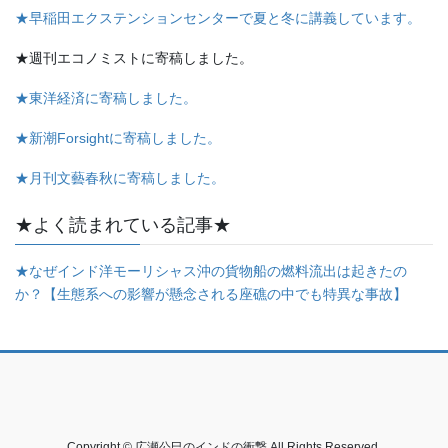
★早稲田エクステンションセンターで夏と冬に講義しています。
★週刊エコノミストに寄稿しました。
★東洋経済に寄稿しました。
★新潮Forsightに寄稿しました。
★月刊文藝春秋に寄稿しました。
★よく読まれている記事★
★なぜインド洋モーリシャス沖の貨物船の燃料流出は起きたの
か？【生態系への影響が懸念される座礁の中でも特異な事故】
Copyright © 広瀬公巳のインドの衝撃 All Rights Reserved.