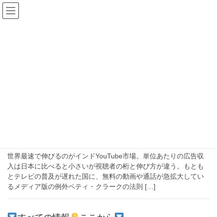
コ
ナ
ン
ビ
テ
ゲ
ン
ー
2020年4月28日
ツ
シ
へ
ョ
ス
ン
HOME
2020年4月28日
キ
に
ッ
移
プ
動
2020-04-28
メディア
外出自粛ならYouTubeかFacebookしかな
い、インドのメディア革命を加速する新型コロナ
世界最速で伸びるのがインドYouTube市場。単位あたりの広告収
入は日本に比べると小さいが視聴者の桁と伸び方が違う。もとも
とテレビの普及が遅れた国に、無料の動画や通話が急拡大してい
るメディア版の例外ペティ・クラークの法則 […]