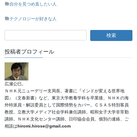
自分を見つめ直したい人
テクノロジーが好きな人
投稿者プロフィール
広瀬公巳。
ＮＨＫ元ニューデリー支局長。著書に『インドが変える世界地
図』（文春新書）など。東京大学教養学科を卒業後、ＮＨＫの海
外特派員・解説委員として国際情勢をカバー。ＣＳＡＳ特別客員
教授。立教大学メディア社会学科兼任講師。昭和女子大学非常勤
講師。ＮＨＫ文化センター講師。日印協会会員。個別の連絡、ご
相談は
hiromi.hirose@gmail.com