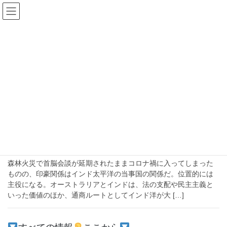
コ
ナ
ン
ビ
テ
ゲ
ン
ー
2020年5月15日
ツ
シ
へ
ョ
ス
ン
HOME
2020年5月15日
キ
に
ッ
移
プ
動
2020-05-15
国際
オーストラリアとインドは近くて近い関
係、インド太平洋の主役の国同士なのだが
森林火災で首脳会談が延期されたままコロナ禍に入ってしまった
ものの、印豪関係はインド太平洋の当事国の関係だ。位置的には
主役になる。オーストラリアとインドは、法の支配や民主主義と
いった価値のほか、通商ルートとしてインド洋が大 […]