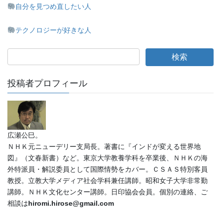
自分を見つめ直したい人
テクノロジーが好きな人
投稿者プロフィール
広瀬公巳。
ＮＨＫ元ニューデリー支局長。著書に『インドが変える世界地
図』（文春新書）など。東京大学教養学科を卒業後、ＮＨＫの海
外特派員・解説委員として国際情勢をカバー。ＣＳＡＳ特別客員
教授。立教大学メディア社会学科兼任講師。昭和女子大学非常勤
講師。ＮＨＫ文化センター講師。日印協会会員。個別の連絡、ご
相談は
hiromi.hirose@gmail.com