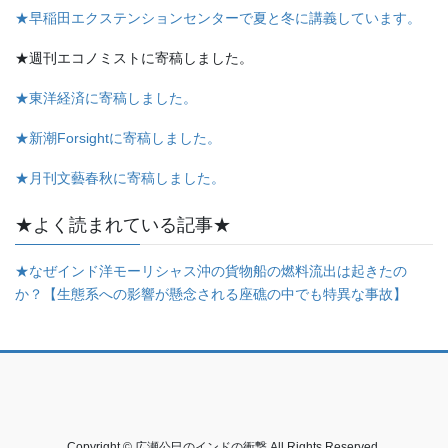
★早稲田エクステンションセンターで夏と冬に講義しています。
★週刊エコノミストに寄稿しました。
★東洋経済に寄稿しました。
★新潮Forsightに寄稿しました。
★月刊文藝春秋に寄稿しました。
★よく読まれている記事★
★なぜインド洋モーリシャス沖の貨物船の燃料流出は起きたの
か？【生態系への影響が懸念される座礁の中でも特異な事故】
Copyright © 広瀬公巳のインドの衝撃 All Rights Reserved.