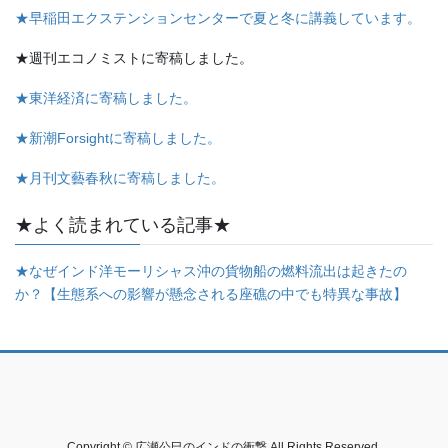
★早稲田エクステンションセンターで夏と冬に講義しています。
★週刊エコノミストに寄稿しました。
★東洋経済に寄稿しました。
★新潮Forsightに寄稿しました。
★月刊文藝春秋に寄稿しました。
★よく読まれている記事★
★なぜインド洋モーリシャス沖の貨物船の燃料流出は起きたの
か？【生態系への影響が懸念される座礁の中でも特異な事故】
Copyright © 広瀬公巳のインドの衝撃 All Rights Reserved.