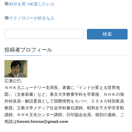
自分を見つめ直したい人
テクノロジーが好きな人
投稿者プロフィール
広瀬公巳。
ＮＨＫ元ニューデリー支局長。著書に『インドが変える世界地
図』（文春新書）など。東京大学教養学科を卒業後、ＮＨＫの海
外特派員・解説委員として国際情勢をカバー。ＣＳＡＳ特別客員
教授。立教大学メディア社会学科兼任講師。昭和女子大学非常勤
講師。ＮＨＫ文化センター講師。日印協会会員。個別の連絡、ご
相談は
hiromi.hirose@gmail.com