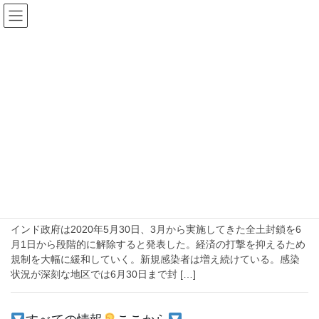
コ
ナ
ン
ビ
テ
ゲ
ン
ー
2020年6月1日
ツ
シ
へ
ョ
ス
ン
HOME
2020年6月1日
キ
に
ッ
移
プ
動
2020-06-01
経済
新規感染が増え続ける中での都市封鎖の
段階的解除、インドの農業は強い
インド政府は2020年5月30日、3月から実施してきた全土封鎖を6
月1日から段階的に解除すると発表した。経済の打撃を抑えるため
規制を大幅に緩和していく。新規感染者は増え続けている。感染
状況が深刻な地区では6月30日まで封 […]