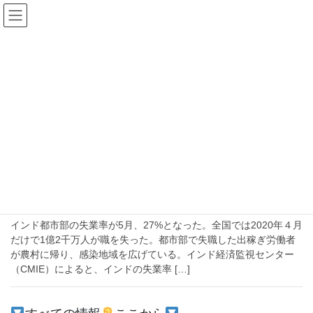
コ
ナ
ン
ビ
テ
ゲ
ン
ー
2020年6月14日
ツ
シ
へ
ョ
ス
ン
HOME
2020年6月14日
キ
に
ッ
移
プ
動
2020-06-14
文化
新型コロナウイルスで失業や解雇、コロ
ナ酒税で見える労働者の苦境
インド都市部の失業率が5月、27%となった。全国では2020年４月
だけで1億2千万人が職を失った。都市部で失職した出稼ぎ労働者
が農村に帰り、感染地域を広げている。インド経済監視センター
（CMIE）によると、インドの失業率 […]