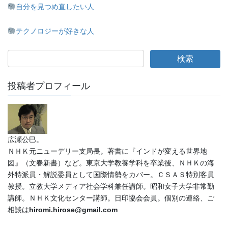
自分を見つめ直したい人
テクノロジーが好きな人
投稿者プロフィール
広瀬公巳。
ＮＨＫ元ニューデリー支局長。著書に『インドが変える世界地
図』（文春新書）など。東京大学教養学科を卒業後、ＮＨＫの海
外特派員・解説委員として国際情勢をカバー。ＣＳＡＳ特別客員
教授。立教大学メディア社会学科兼任講師。昭和女子大学非常勤
講師。ＮＨＫ文化センター講師。日印協会会員。個別の連絡、ご
相談は
hiromi.hirose@gmail.com