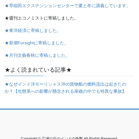
★早稲田エクステンションセンターで夏と冬に講義しています。
★週刊エコノミストに寄稿しました。
★東洋経済に寄稿しました。
★新潮Forsightに寄稿しました。
★月刊文藝春秋に寄稿しました。
★よく読まれている記事★
★なぜインド洋モーリシャス沖の貨物船の燃料流出は起きたの
か？【生態系への影響が懸念される座礁の中でも特異な事故】
Copyright © 広瀬公巳のインドの衝撃 All Rights Reserved.