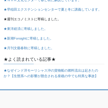
★早稲田エクステンションセンターで夏と冬に講義しています。
★週刊エコノミストに寄稿しました。
★東洋経済に寄稿しました。
★新潮Forsightに寄稿しました。
★月刊文藝春秋に寄稿しました。
★よく読まれている記事★
★なぜインド洋モーリシャス沖の貨物船の燃料流出は起きたの
か？【生態系への影響が懸念される座礁の中でも特異な事故】