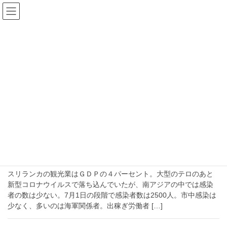
コ
ナ
ン
ビ
テ
ゲ
ン
ー
2020年7月7日
ツ
シ
へ
ョ
ス
ン
HOME
2020年7月7日
キ
に
ッ
移
プ
動
2020-07-07
南アジア
なぜスリランカでは感染者数が少ないの
か？【外出禁止の歴史が長い国で低い感
染率】
スリランカの観光業はＧＤＰの４パーセント。大型のテロのあと
新型コロナウイルスで落ち込んでいたが、南アジアの中では感染
者の数は少ない。7月1日の段階で感染者数は2500人。市中感染は
少なく、多いのは海軍関係者。出稼ぎ労働者 […]