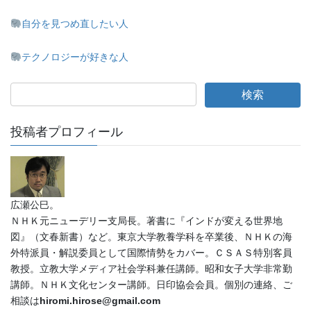
自分を見つめ直したい人
テクノロジーが好きな人
投稿者プロフィール
広瀬公巳。
ＮＨＫ元ニューデリー支局長。著書に『インドが変える世界地
図』（文春新書）など。東京大学教養学科を卒業後、ＮＨＫの海
外特派員・解説委員として国際情勢をカバー。ＣＳＡＳ特別客員
教授。立教大学メディア社会学科兼任講師。昭和女子大学非常勤
講師。ＮＨＫ文化センター講師。日印協会会員。個別の連絡、ご
相談は
hiromi.hirose@gmail.com