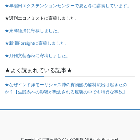
★早稲田エクステンションセンターで夏と冬に講義しています。
★週刊エコノミストに寄稿しました。
★東洋経済に寄稿しました。
★新潮Forsightに寄稿しました。
★月刊文藝春秋に寄稿しました。
★よく読まれている記事★
★なぜインド洋モーリシャス沖の貨物船の燃料流出は起きたの
か？【生態系への影響が懸念される座礁の中でも特異な事故】
Copyright © 広瀬公巳のインドの衝撃 All Rights Reserved.