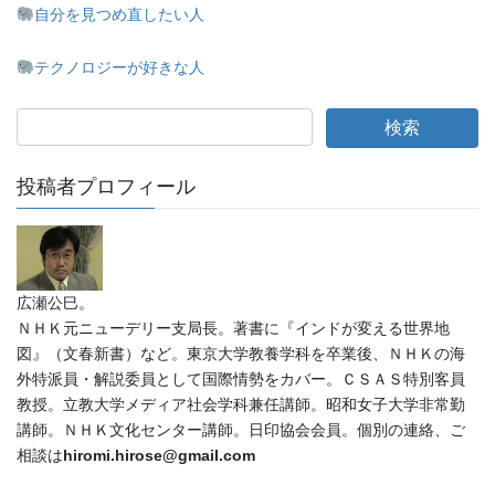
自分を見つめ直したい人
テクノロジーが好きな人
投稿者プロフィール
広瀬公巳。
ＮＨＫ元ニューデリー支局長。著書に『インドが変える世界地
図』（文春新書）など。東京大学教養学科を卒業後、ＮＨＫの海
外特派員・解説委員として国際情勢をカバー。ＣＳＡＳ特別客員
教授。立教大学メディア社会学科兼任講師。昭和女子大学非常勤
講師。ＮＨＫ文化センター講師。日印協会会員。個別の連絡、ご
相談は
hiromi.hirose@gmail.com