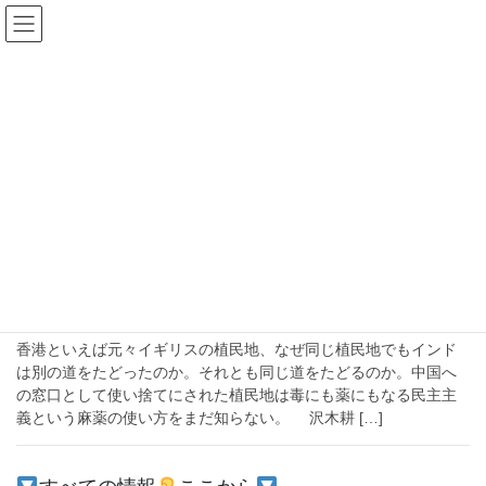
コ
ナ
ン
ビ
テ
ゲ
ン
ー
2020年7月8日
ツ
シ
へ
ョ
ス
ン
HOME
2020年7月8日
キ
に
ッ
移
プ
動
2020-07-08
国際
なぜ香港の問題がインドと関係するの
か？【薬にも毒にもなるアヘンの負の遺産】
香港といえば元々イギリスの植民地、なぜ同じ植民地でもインド
は別の道をたどったのか。それとも同じ道をたどるのか。中国へ
の窓口として使い捨てにされた植民地は毒にも薬にもなる民主主
義という麻薬の使い方をまだ知らない。 沢木耕 […]