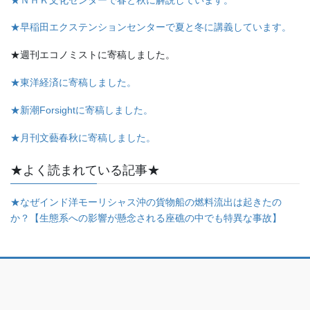
★早稲田エクステンションセンターで夏と冬に講義しています。
★週刊エコノミストに寄稿しました。
★東洋経済に寄稿しました。
★新潮Forsightに寄稿しました。
★月刊文藝春秋に寄稿しました。
★よく読まれている記事★
★なぜインド洋モーリシャス沖の貨物船の燃料流出は起きたの
か？【生態系への影響が懸念される座礁の中でも特異な事故】