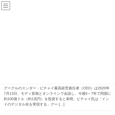
コ
ナ
ン
ビ
テ
ゲ
ン
ー
2020年7月17日
ツ
シ
へ
ョ
ス
ン
HOME
2020年7月17日
キ
に
ッ
移
プ
動
2020-07-17
情報通信
なぜGoogleがインドに1兆円投資するの
か？トップはモディ首相と会談、この規模の話には中
長期的な米中関係がある。
グーグルのスンダー・ピチャイ最高経営責任者（CEO）は2020年
7月13日、モディ首相とオンラインで会談し、今後5～7年で同国に
約100億ドル（約1兆円）を投資すると表明。ピチャイ氏は「イン
ドのデジタル化を実現する」グー […]