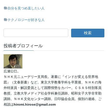
自分を見つめ直したい人
テクノロジーが好きな人
投稿者プロフィール
広瀬公巳。
ＮＨＫ元ニューデリー支局長。著書に『インドが変える世界地
図』（文春新書）など。東京大学教養学科を卒業後、ＮＨＫの海
外特派員・解説委員として国際情勢をカバー。ＣＳＡＳ特別客員
教授。立教大学メディア社会学科兼任講師。昭和女子大学非常勤
講師。ＮＨＫ文化センター講師。日印協会会員。個別の連絡、ご
相談は
hiromi.hirose@gmail.com