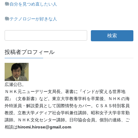
自分を見つめ直したい人
テクノロジーが好きな人
投稿者プロフィール
広瀬公巳。
ＮＨＫ元ニューデリー支局長。著書に『インドが変える世界地
図』（文春新書）など。東京大学教養学科を卒業後、ＮＨＫの海
外特派員・解説委員として国際情勢をカバー。ＣＳＡＳ特別客員
教授。立教大学メディア社会学科兼任講師。昭和女子大学非常勤
講師。ＮＨＫ文化センター講師。日印協会会員。個別の連絡、ご
相談は
hiromi.hirose@gmail.com