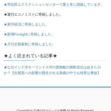
★早稲田エクステンションセンターで夏と冬に講義しています。
★週刊エコノミストに寄稿しました。
★東洋経済に寄稿しました。
★新潮Forsightに寄稿しました。
★月刊文藝春秋に寄稿しました。
★よく読まれている記事★
★なぜインド洋モーリシャス沖の貨物船の燃料流出は起きたの
か？【生態系への影響が懸念される座礁の中でも特異な事故】
Copyright © 広瀬公巳のインドの衝撃 All Rights Reserved.