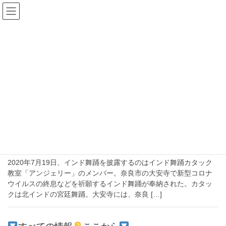
コ
ナ
ン
ビ
テ
ゲ
ン
ー
2020年7月26日
ツ
シ
へ
ョ
ス
ン
HOME
2020年7月26日
キ
に
ッ
移
プ
動
2020-07-26
日印
新型コロナはいつまで続くのか、インド
舞踊で終息願う大安寺のカタック奉納。
2020年7月19日、インド舞踊を披露するのはインド舞踊カタック
教室「アンジェリー」のメンバー。奈良市の大安寺で新型コロナ
ウイルスの終息などを祈願するインド舞踊が奉納された。カタッ
クは北インドの宮廷舞踊。大安寺には、奈良 […]