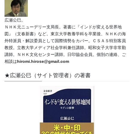
広瀬公巳。
ＮＨＫ元ニューデリー支局長。著書に『インドが変える世界地
図』（文春新書）など。東京大学教養学科を卒業後、ＮＨＫの海
外特派員・解説委員として国際情勢をカバー。ＣＳＡＳ特別客員
教授。立教大学メディア社会学科兼任講師。昭和女子大学非常勤
講師。ＮＨＫ文化センター講師。日印協会会員。個別の連絡、ご
相談は
hiromi.hirose@gmail.com
★広瀬公巳（サイト管理者）の著書