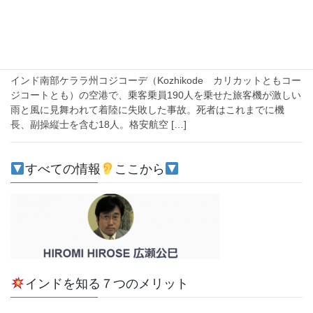
なぜ新型コロナのインドの帰国便はオー
バーランしたのか？【原因はまだだが濡れたコジコー
デの滑走路の先は谷、エア・インディアは信頼をまた
失うのか】
インド南部ケララ州コジコーデ（Kozhikode カリカットともコー
ジコートとも）の空港で、乗客乗員190人を乗せた旅客機が激しい
雨と風に見舞われて着陸に失敗した事故。死者はこれまでに機
長、副操縦士を含む18人。格安航空 […]
すべての情報
ここから
インドを知る７つのメリット