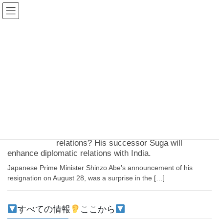
コ
ナ
ン
ビ
テ
ゲ
ン
ー
2020年9月11日
ツ
シ
へ
ョ
ス
ン
HOME
2020年9月11日
キ
に
ッ
移
プ
動
2020-09-11
English
What did Abe leave behind in Japan-India
relations? His successor Suga will
enhance diplomatic relations with India.
Japanese Prime Minister Shinzo Abe’s announcement of his
resignation on August 28, was a surprise in the […]
すべての情報
ここから