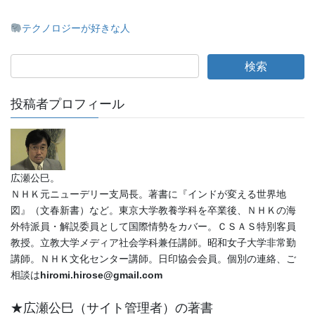
テクノロジーが好きな人
投稿者プロフィール
広瀬公巳。
ＮＨＫ元ニューデリー支局長。著書に『インドが変える世界地
図』（文春新書）など。東京大学教養学科を卒業後、ＮＨＫの海
外特派員・解説委員として国際情勢をカバー。ＣＳＡＳ特別客員
教授。立教大学メディア社会学科兼任講師。昭和女子大学非常勤
講師。ＮＨＫ文化センター講師。日印協会会員。個別の連絡、ご
相談は
hiromi.hirose@gmail.com
★広瀬公巳（サイト管理者）の著書