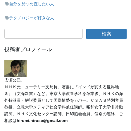
自分を見つめ直したい人
テクノロジーが好きな人
投稿者プロフィール
広瀬公巳。
ＮＨＫ元ニューデリー支局長。著書に『インドが変える世界地
図』（文春新書）など。東京大学教養学科を卒業後、ＮＨＫの海
外特派員・解説委員として国際情勢をカバー。ＣＳＡＳ特別客員
教授。立教大学メディア社会学科兼任講師。昭和女子大学非常勤
講師。ＮＨＫ文化センター講師。日印協会会員。個別の連絡、ご
相談は
hiromi.hirose@gmail.com