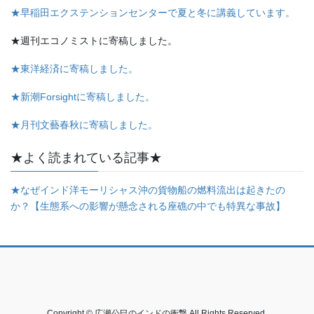
★早稲田エクステンションセンターで夏と冬に講義しています。
★週刊エコノミストに寄稿しました。
★東洋経済に寄稿しました。
★新潮Forsightに寄稿しました。
★月刊文藝春秋に寄稿しました。
★よく読まれている記事★
★なぜインド洋モーリシャス沖の貨物船の燃料流出は起きたの
か？【生態系への影響が懸念される座礁の中でも特異な事故】
Copyright © 広瀬公巳のインドの衝撃 All Rights Reserved.