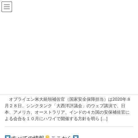
コ
ナ
ン
ビ
テ
ゲ
ン
ー
2020年9月21日
ツ
シ
へ
ョ
ス
ン
HOME
2020年9月21日
キ
に
ッ
移
プ
動
2020-09-21
中国
日米豪印の外相会談はいつ実現するの
か？【日米豪が一致しても印の出方は見えない】
オブライエン米大統領補佐官（国家安全保障担当）は2020年８
月２８日、シンクタンク「大西洋評議会」のウェブ講演で、日
本、アメリカ、オーストラリア、インドの４カ国の安保補佐官に
よる会合を１０月にハワイで開催する方針を明ら […]