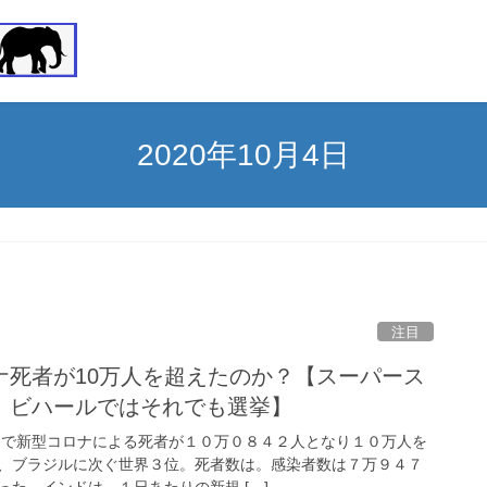
2020年10月4日
注目
ナ死者が10万人を超えたのか？【スーパース
、ビハールではそれでも選挙】
ンドで新型コロナによる死者が１０万０８４２人となり１０万人を
、ブラジルに次ぐ世界３位。死者数は。感染者数は７万９４７
た。インドは、１日あたりの新規 […]