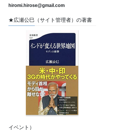
hiromi.hirose@gmail.com
★広瀬公巳（サイト管理者）の著書
イベント）