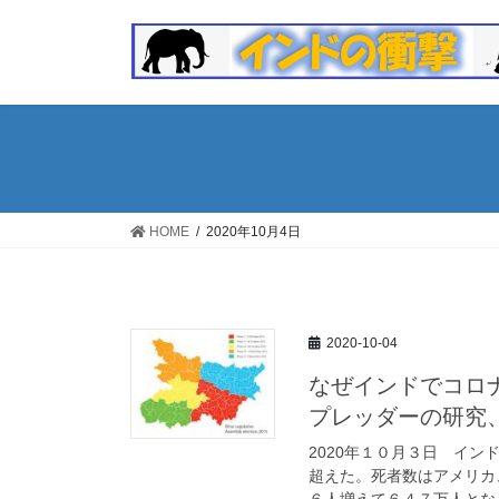
コ
ナ
ン
ビ
テ
ゲ
ン
ー
ツ
シ
へ
ョ
ス
ン
キ
に
ッ
移
HOME
2020年10月4日
プ
動
2020-10-04
なぜインドでコロ
プレッダーの研究
2020年１０月３日 イ
超えた。死者数はアメリカ
６人増えて６４７万人となっ