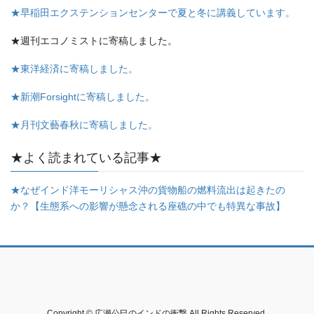
★早稲田エクステンションセンターで夏と冬に講義しています。
★週刊エコノミストに寄稿しました。
★東洋経済に寄稿しました。
★新潮Forsightに寄稿しました。
★月刊文藝春秋に寄稿しました。
★よく読まれている記事★
★なぜインド洋モーリシャス沖の貨物船の燃料流出は起きたの
か？【生態系への影響が懸念される座礁の中でも特異な事故】
Copyright © 広瀬公巳のインドの衝撃 All Rights Reserved.