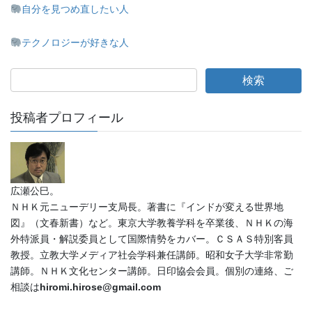
自分を見つめ直したい人
テクノロジーが好きな人
投稿者プロフィール
広瀬公巳。
ＮＨＫ元ニューデリー支局長。著書に『インドが変える世界地
図』（文春新書）など。東京大学教養学科を卒業後、ＮＨＫの海
外特派員・解説委員として国際情勢をカバー。ＣＳＡＳ特別客員
教授。立教大学メディア社会学科兼任講師。昭和女子大学非常勤
講師。ＮＨＫ文化センター講師。日印協会会員。個別の連絡、ご
相談は
hiromi.hirose@gmail.com