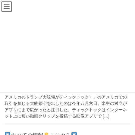
コ
ナ
ン
ビ
テ
ゲ
ン
ー
2020年10月18日
ツ
シ
へ
ョ
ス
ン
HOME
2020年10月18日
キ
に
ッ
移
プ
動
2020-10-18
注目
コロナ後世界の非接触【２】インドで禁
止の中国動画アプリ
アメリカのトランプ大統領がティックトック）」のアメリカでの
取引を禁じる大統領令を出したのは今年八月六日。米中の対立が
アプリにまで広がったと注目した。ティックトックはインターネ
ット上に短い動画クリップを投稿する映像アプリで […]