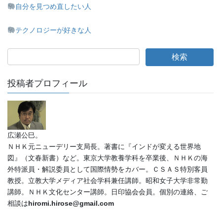
自分を見つめ直したい人
テクノロジーが好きな人
投稿者プロフィール
広瀬公巳。
ＮＨＫ元ニューデリー支局長。著書に『インドが変える世界地
図』（文春新書）など。東京大学教養学科を卒業後、ＮＨＫの海
外特派員・解説委員として国際情勢をカバー。ＣＳＡＳ特別客員
教授。立教大学メディア社会学科兼任講師。昭和女子大学非常勤
講師。ＮＨＫ文化センター講師。日印協会会員。個別の連絡、ご
相談は
hiromi.hirose@gmail.com