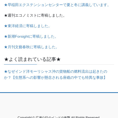
★早稲田エクステンションセンターで夏と冬に講義しています。
★週刊エコノミストに寄稿しました。
★東洋経済に寄稿しました。
★新潮Forsightに寄稿しました。
★月刊文藝春秋に寄稿しました。
★よく読まれている記事★
★なぜインド洋モーリシャス沖の貨物船の燃料流出は起きたの
か？【生態系への影響が懸念される座礁の中でも特異な事故】
Copyright © 広瀬公巳のインドの衝撃 All Rights Reserved.