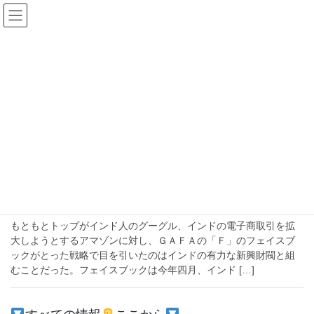
コ
ナ
ン
ビ
テ
ゲ
ン
ー
2020年10月20日
ツ
シ
へ
ョ
ス
ン
HOME
2020年10月20日
キ
に
ッ
移
プ
動
2020-10-20
注目
コロナ後世界の非接触【４】ビリオネア
財閥と組むＦＢ
もともとトップがインド人のグーグル、インドの電子商取引を拡
大しようとするアマゾンに対し、ＧＡＦＡの「Ｆ」のフェイスブ
ックがとった戦略で目を引いたのはインドの有力な新興財閥と組
むことだった。フェイスブックは今年四月、インド […]