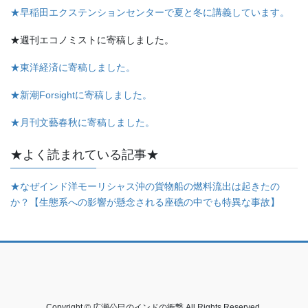
★早稲田エクステンションセンターで夏と冬に講義しています。
★週刊エコノミストに寄稿しました。
★東洋経済に寄稿しました。
★新潮Forsightに寄稿しました。
★月刊文藝春秋に寄稿しました。
★よく読まれている記事★
★なぜインド洋モーリシャス沖の貨物船の燃料流出は起きたの
か？【生態系への影響が懸念される座礁の中でも特異な事故】
Copyright © 広瀬公巳のインドの衝撃 All Rights Reserved.