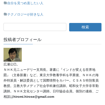
自分を見つめ直したい人
テクノロジーが好きな人
投稿者プロフィール
広瀬公巳。
ＮＨＫ元ニューデリー支局長。著書に『インドが変える世界地
図』（文春新書）など。東京大学教養学科を卒業後、ＮＨＫの海
外特派員・解説委員として国際情勢をカバー。ＣＳＡＳ特別客員
教授。立教大学メディア社会学科兼任講師。昭和女子大学非常勤
講師。ＮＨＫ文化センター講師。日印協会会員。個別の連絡、ご
相談は
hiromi.hirose@gmail.com