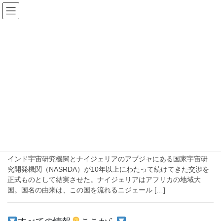
コ
ナ
ン
ビ
テ
ゲ
ン
ー
2020年10月24日
ツ
シ
へ
ョ
ス
ン
HOME
2020年10月24日
キ
に
ッ
移
プ
動
2020-10-24
注目
インドがナイジェリアと宇宙探査協力協
定署名【安価な衛星打ち上げ技術などが注目される】
インド宇宙研究機関とナイジェリアのアブジャにある国家宇宙研
究開発機関（NASRDA）が10年以上にわたって続けてきた交渉を
正式ものとして結実させた。ナイジェリアはアフリカの地域大
国。国名の由来は、この国を流れるニジェール […]