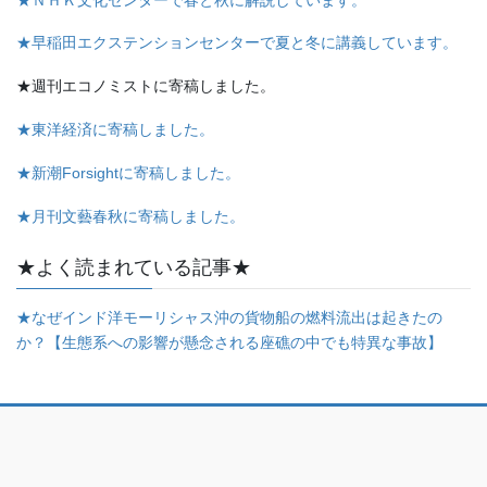
★早稲田エクステンションセンターで夏と冬に講義しています。
★週刊エコノミストに寄稿しました。
★東洋経済に寄稿しました。
★新潮Forsightに寄稿しました。
★月刊文藝春秋に寄稿しました。
★よく読まれている記事★
★なぜインド洋モーリシャス沖の貨物船の燃料流出は起きたの
か？【生態系への影響が懸念される座礁の中でも特異な事故】