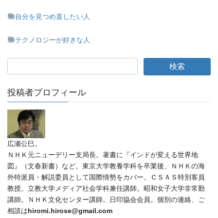
自分を見つめ直したい人
テクノロジーが好きな人
投稿者プロフィール
広瀬公巳。
ＮＨＫ元ニューデリー支局長。著書に『インドが変える世界地
図』（文春新書）など。東京大学教養学科を卒業後、ＮＨＫの海
外特派員・解説委員として国際情勢をカバー。ＣＳＡＳ特別客員
教授。立教大学メディア社会学科兼任講師。昭和女子大学非常勤
講師。ＮＨＫ文化センター講師。日印協会会員。個別の連絡、ご
相談は
hiromi.hirose@gmail.com