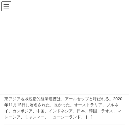
コ
ナ
ン
ビ
テ
ゲ
ン
ー
2020年11月16日
ツ
シ
へ
ョ
ス
ン
HOME
2020年11月16日
キ
に
ッ
移
プ
動
2020-11-16
注目
RCEP東アジア地域包括的経済連携交渉か
らインドが離脱した５つの理由【農業、中国、専門
職、欧州、アメリカ】
東アジア地域包括的経済連携は、アールセップと呼ばれる。2020
年11月15日に署名された。長かった。オーストラリア、ブルネ
イ、カンボジア、中国、インドネシア、日本、韓国、ラオス、マ
レーシア、ミャンマー、ニュージーランド、 […]