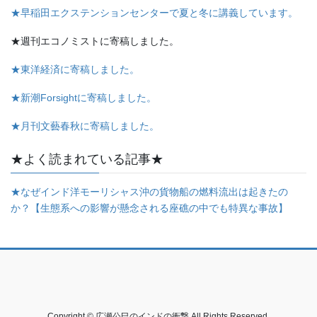
★早稲田エクステンションセンターで夏と冬に講義しています。
★週刊エコノミストに寄稿しました。
★東洋経済に寄稿しました。
★新潮Forsightに寄稿しました。
★月刊文藝春秋に寄稿しました。
★よく読まれている記事★
★なぜインド洋モーリシャス沖の貨物船の燃料流出は起きたの
か？【生態系への影響が懸念される座礁の中でも特異な事故】
Copyright © 広瀬公巳のインドの衝撃 All Rights Reserved.