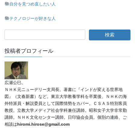
自分を見つめ直したい人
テクノロジーが好きな人
投稿者プロフィール
広瀬公巳。
ＮＨＫ元ニューデリー支局長。著書に『インドが変える世界地
図』（文春新書）など。東京大学教養学科を卒業後、ＮＨＫの海
外特派員・解説委員として国際情勢をカバー。ＣＳＡＳ特別客員
教授。立教大学メディア社会学科兼任講師。昭和女子大学非常勤
講師。ＮＨＫ文化センター講師。日印協会会員。個別の連絡、ご
相談は
hiromi.hirose@gmail.com