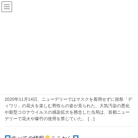
コ
ナ
ン
ビ
テ
ゲ
ン
ー
2020年11月17日
ツ
シ
へ
ョ
ス
ン
HOME
2020年11月17日
キ
に
ッ
移
プ
動
2020-11-17
注目
カマラ・ハリスも祝ったヒンドゥー教最
大祝祭ディワリ
2020年11月14日、ニューデリーではマスクを着用せずに祝祭「デ
ィワリ」の花火を楽しむ男性らの姿が見られた。大気汚染の悪化
や新型コロナウイルスの感染拡大を懸念した当局は、首都ニュー
デリーで花火や爆竹の使用を禁じていた。 […]