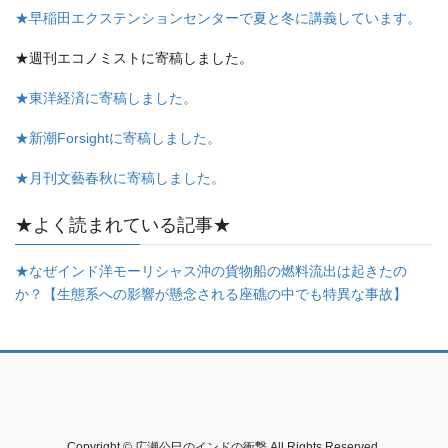
★早稲田エクステンションセンターで夏と冬に講義しています。
★週刊エコノミストに寄稿しました。
★東洋経済に寄稿しました。
★新潮Forsightに寄稿しました。
★月刊文藝春秋に寄稿しました。
★よく読まれている記事★
★なぜインド洋モーリシャス沖の貨物船の燃料流出は起きたの
か？【生態系への影響が懸念される座礁の中でも特異な事故】
Copyright © 広瀬公巳のインドの衝撃 All Rights Reserved.