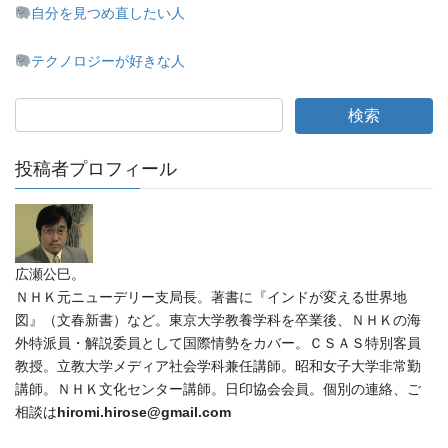
自分を見つめ直したい人
テクノロジーが好きな人
投稿者プロフィール
広瀬公巳。
ＮＨＫ元ニューデリー支局長。著書に『インドが変える世界地
図』（文春新書）など。東京大学教養学科を卒業後、ＮＨＫの海
外特派員・解説委員として国際情勢をカバー。ＣＳＡＳ特別客員
教授。立教大学メディア社会学科兼任講師。昭和女子大学非常勤
講師。ＮＨＫ文化センター講師。日印協会会員。個別の連絡、ご
相談は
hiromi.hirose@gmail.com