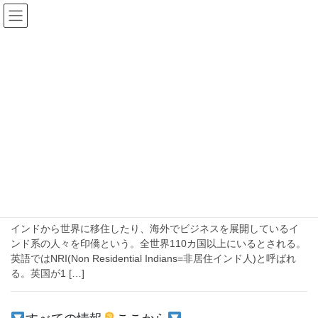
コ
ナ
ン
ビ
テ
ゲ
ン
ー
2021年1月17日
ツ
シ
へ
ョ
ス
ン
HOME
2021年1月17日
キ
に
ッ
移
プ
動
2021-01-17
注目
1800万人は世界最大のインドのディアス
ポラ【ユニコーンを生む挑戦の歴史】
インドから世界に移住したり、海外でビジネスを展開しているイ
ンド系の人々を印僑という。全世界110カ国以上にいるとされる。
英語ではNRI(Non Residential Indians=非居住インド人)と呼ばれ
る。英国が1 […]