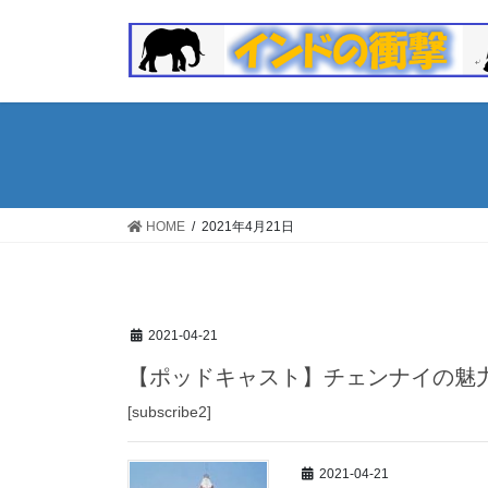
コ
ナ
ン
ビ
テ
ゲ
ン
ー
ツ
シ
へ
ョ
ス
ン
キ
に
ッ
移
HOME
2021年4月21日
プ
動
2021-04-21
【ポッドキャスト】チェンナイの魅
[subscribe2]
2021-04-21