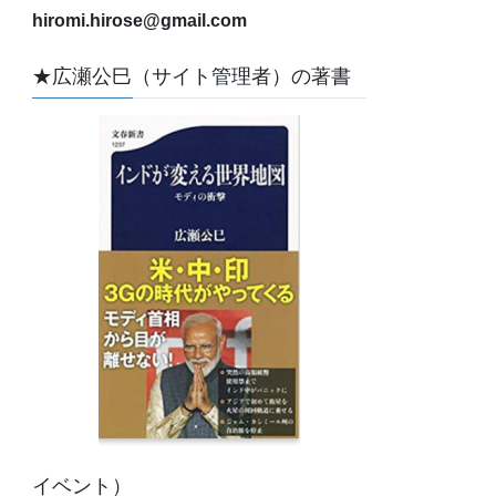
hiromi.hirose@gmail.com
★広瀬公巳（サイト管理者）の著書
イベント）